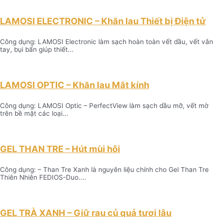
LAMOSI ELECTRONIC – Khăn lau Thiết bị Điện tử
Công dụng: LAMOSI Electronic làm sạch hoàn toàn vết dầu, vết vân
tay, bụi bẩn giúp thiết...
LAMOSI OPTIC – Khăn lau Mắt kính
Công dụng: LAMOSI Optic – PerfectView làm sạch dầu mỡ, vết mờ
trên bề mặt các loại...
GEL THAN TRE – Hút mùi hôi
Công dụng: – Than Tre Xanh là nguyên liệu chính cho Gel Than Tre
Thiên Nhiên FEDIOS-Duo....
GEL TRÀ XANH – Giữ rau củ quả tươi lâu